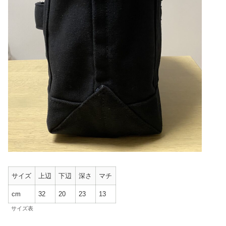
サイズ
上辺
下辺
深さ
マチ
cm
32
20
23
13
サイズ表