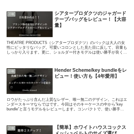
シアタープロダクツのジャガード
小物
テープバッグをレビュー！【大容
量】
THEATRE PRODUCTS（シアタープロダクツ）のバックは大人の女
性にピッタリなバッグ。可愛いコロンとした見た目に反して、容量も
しっかり入ります。更に、ショルダー付きモデルは使い勝手が良く、
荷物が増えても安心です。そんな魅力的なバッグを記事にしました。
Hender Scheme/key bundleをレ
小物
ビュー！使い方も【4年愛用】
ロウがたっぷり含んだ上質なレザー、唯一無二のデザイン。これはエ
ンダースキーマならではです。今回はそのキーケースの中から”key
bundle”と言うモデルをレビューします。コンパクトで、使い勝手が
良く、プレゼントやお揃いで購入するのもオススメ。
【簡単】ホワイトハウスコックス
小物
メッシュベルトのサイズ選び