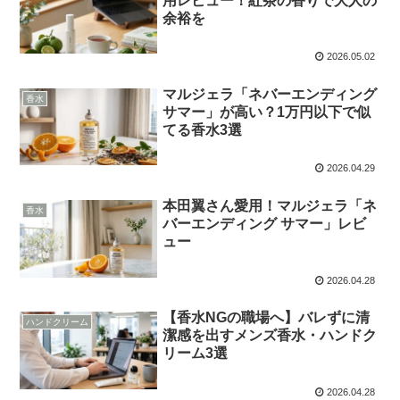
用レビュー！紅茶の香りで大人の
余裕を
2026.05.02
マルジェラ「ネバーエンディング
香水
サマー」が高い？1万円以下で似
てる香水3選
2026.04.29
本田翼さん愛用！マルジェラ「ネ
香水
バーエンディング サマー」レビ
ュー
2026.04.28
【香水NGの職場へ】バレずに清
ハンドクリーム
潔感を出すメンズ香水・ハンドク
リーム3選
2026.04.28