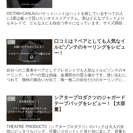
VICTIM×CA4LAのバケットハットはハットを探しているすべての人
に1度は被って貰いたいオススメアイテム。形はどんなブランドより
もキレイで、どんな人にも似合う作りになっています。サイズ調節も
出来るので、ユニセックスで使用することも可能。
口コミは？ペアとしても人気なイ
小物
ルビゾンテのキーリングをレビュ
ー！
自分へのご褒美やペアとしてプレゼントでも人気なイルビゾンテのキ
ーリング。レザーの質は勿論、金属部分の質も確かです。使い込むに
つれて、独特の風合いが出て、唯一無二の自分だけのキーリングに育
ちます。毎日使う物なので、少し良い物を持ちませんか？
シアタープロダクツのジャガード
小物
テープバッグをレビュー！【大容
量】
THEATRE PRODUCTS（シアタープロダクツ）のバックは大人の女
性にピッタリなバッグ。可愛いコロンとした見た目に反して、容量も