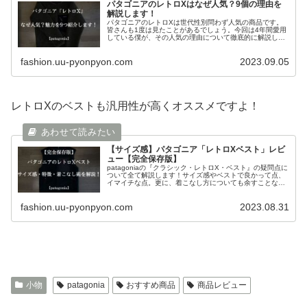
パタゴニアのレトロXはなぜ人気？9個の理由を
解説します！
パタゴニアのレトロXは世代性別問わず人気の商品です。
皆さんも1度は見たことがあるでしょう。今回は4年間愛用
している僕が、その人気の理由について徹底的に解説して
いきます！レトロXの魅力がたっぷりと詰まった記事にな
っているので是非ご覧ください！
fashion.uu-pyonpyon.com
2023.09.05
レトロXのベストも汎用性が高くオススメですよ！
【サイズ感】パタゴニア「レトロXベスト」レビ
ュー【完全保存版】
patagoniaの『クラシック・レトロX・ベスト』の疑問点に
ついて全て解説します！サイズ感やベストで良かって点、
イマイチな点。更に、着こなし方についても余すことなく
解説します！これさえ見れば、レトロXベストの全てが分
かりますよ！
fashion.uu-pyonpyon.com
2023.08.31
小物
patagonia
おすすめ商品
商品レビュー