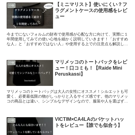
【ミニマリスト】使いにくい？フ
小物
ラグメントケースの使用感をレビ
ュー
今までにないフォルムの財布で使用感が心配な方に向けて、実際に１
年間使用してみての使い心地を細かく説明していきます！「おすすめ
な人」と「おすすめではない人」や使用する上での注意点も解説して
いきます！ミニマムなライフスタイルを送ってみてはいかがでしょう
か？
マリメッコのトートバックをレビ
小物
ュー！口コミも！【Raide Mini
Peruskassi】
マリメッコのトートバッグは大人の女性にオススメ！シルエットも可
愛く、必要最低限の物がしっかりと入るサイズ感です。他のマリメッ
コの商品とは違い、シンプルなデザインなので、服装や人を選ばず愛
用する事ができます！その口コミやレビューを併せて解説します！
VICTIM×CA4LAのバケットハッ
小物
トをレビュー【誰でも似合う】