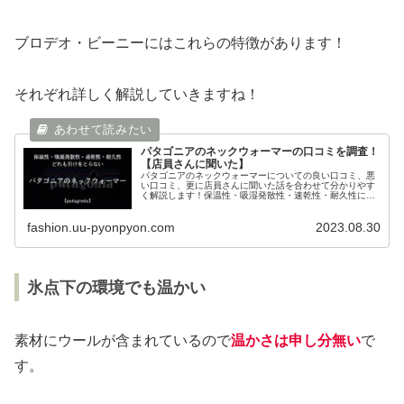
ブロデオ・ビーニーにはこれらの特徴があります！
それぞれ詳しく解説していきますね！
パタゴニアのネックウォーマーの口コミを調査！
【店員さんに聞いた】
パタゴニアのネックウォーマーについての良い口コミ、悪
い口コミ、更に店員さんに聞いた話を合わせて分かりやす
く解説します！保温性・吸湿発散性・速乾性・耐久性に優
れ、肌触りも抜群ですよ！冬を快適に過ごしたい方にぜひ
オススメなアイテムです！
fashion.uu-pyonpyon.com
2023.08.30
氷点下の環境でも温かい
素材にウールが含まれているので
温かさは申し分無い
で
す。