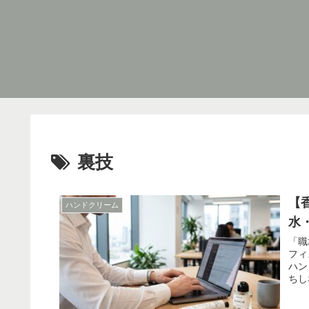
裏技
【
ハンドクリーム
水
「職
フィ
ハン
ちし