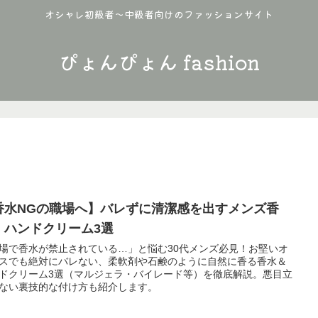
オシャレ初級者〜中級者向けのファッションサイト
ぴょんぴょん fashion
香水NGの職場へ】バレずに清潔感を出すメンズ香
・ハンドクリーム3選
場で香水が禁止されている…」と悩む30代メンズ必見！お堅いオ
スでも絶対にバレない、柔軟剤や石鹸のように自然に香る香水＆
ドクリーム3選（マルジェラ・バイレード等）を徹底解説。悪目立
ない裏技的な付け方も紹介します。