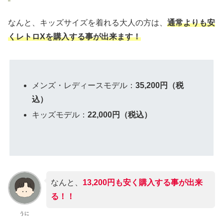
なんと、キッズサイズを着れる大人の方は、
通常よりも安
くレトロXを購入する事が出来ます！
メンズ・レディースモデル：
35,200円（税
込）
キッズモデル：
22,000円（税込）
なんと、
13,200円も安く購入する事が出来
る！！
うに