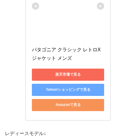
パタゴニア クラシック レトロX 
ジャケット メンズ 
楽天市場で見る
Yahoo!ショッピングで見る
Amazonで見る
レディースモデル↓