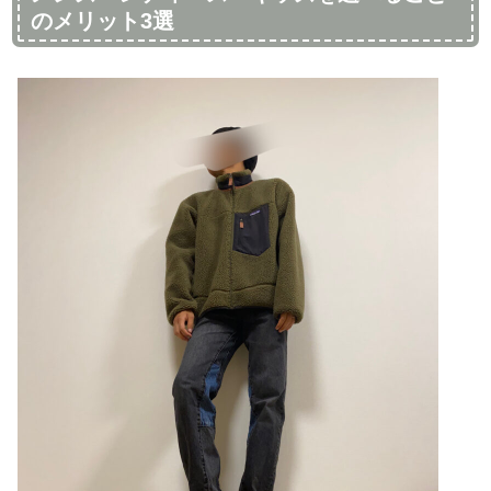
のメリット3選