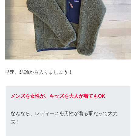
早速、結論から入りましょう！
メンズを女性が、キッズを大人が着てもOK
なんなら、レディースを男性が着る事だって大丈
夫！