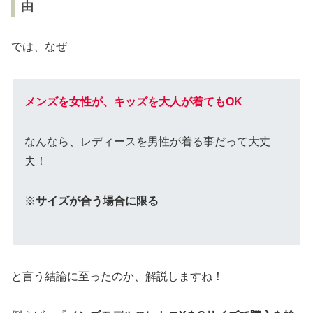
由
では、なぜ
メンズを女性が、キッズを大人が着てもOK
なんなら、レディースを男性が着る事だって大丈
夫！
※
サイズが合う場合に限る
と言う結論に至ったのか、解説しますね！