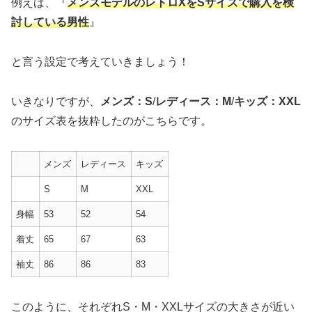
例えば、『
メンズモデルのレトロXをSサイズで購入を検
討している男性
』
と言う設定で考えていきましょう！
いきなりですが、
メンズ：S
/
レディース：M
/
キッズ：XXL
のサイズ表を抜粋したのがこちらです。
メンズ
レディース
キッズ
S
M
XXL
身幅
53
52
54
着丈
65
67
63
袖丈
86
86
83
このように、それぞれS・M・XXLサイズの大きさが近い