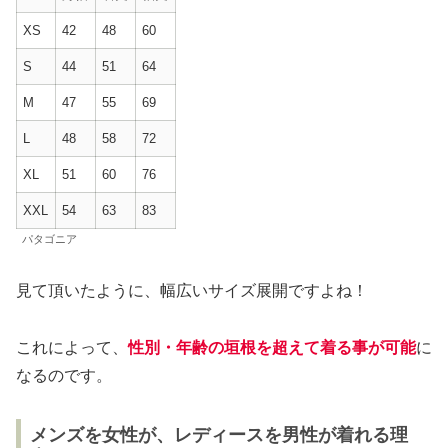
XS
42
48
60
S
44
51
64
M
47
55
69
L
48
58
72
XL
51
60
76
XXL
54
63
83
パタゴニア
見て頂いたように、幅広いサイズ展開ですよね！
これによって、
性別・年齢の垣根を超えて着る事が可能
に
なるのです。
メンズを女性が、レディースを男性が着れる理