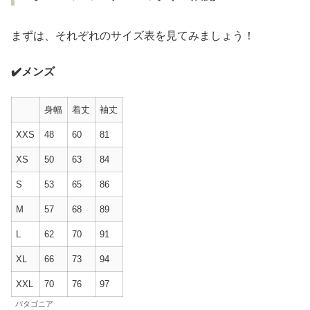
まずは、それぞれのサイズ表を見てみましょう！
✔️メンズ
身幅
着丈
袖丈
XXS
48
60
81
XS
50
63
84
S
53
65
86
M
57
68
89
L
62
70
91
XL
66
73
94
XXL
70
76
97
パタゴニア