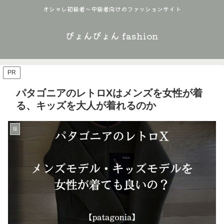
オシャレ初級者〜中級者向けのファッションサイト
ぴょんぴょん fashion
PR
パタゴニアのレトロXはメンズを女性が着
る、キッズを大人が着れるのか
服