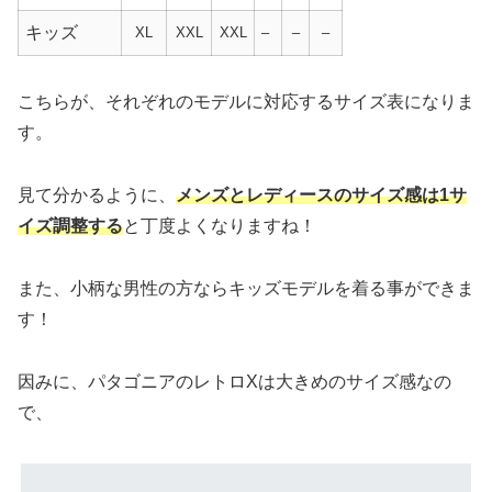
キッズ
XL
XXL
XXL
–
–
–
こちらが、それぞれのモデルに対応するサイズ表になりま
す。
見て分かるように、
メンズとレディースのサイズ感は1サ
イズ調整する
と丁度よくなりますね！
また、小柄な男性の方ならキッズモデルを着る事ができま
す！
因みに、パタゴニアのレトロXは大きめのサイズ感なの
で、