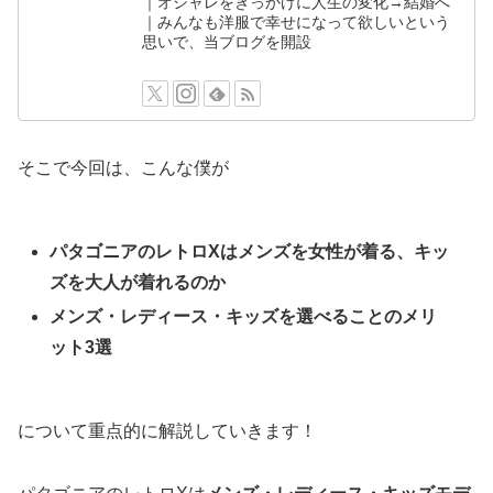
｜オシャレをきっかけに人生の変化→結婚へ
｜みんなも洋服で幸せになって欲しいという
思いで、当ブログを開設
そこで今回は、こんな僕が
パタゴニアのレトロXはメンズを女性が着る、キッ
ズを大人が着れるのか
メンズ・レディース・キッズを選べることのメリ
ット3選
について重点的に解説していきます！