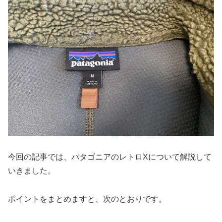
今回の記事では、パタゴニアのレトロXについて解説して
いきました。
ポイントをまとめますと、次のとおりです。