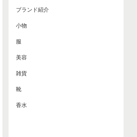
ブランド紹介
小物
服
美容
雑貨
靴
香水