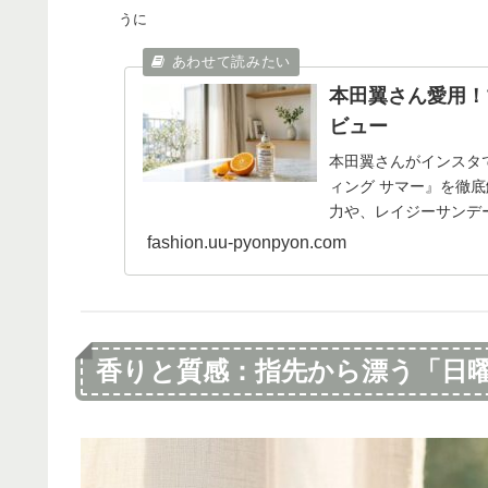
うに
本田翼さん愛用！
ビュー
本田翼さんがインスタ
ィング サマー』を徹
力や、レイジーサンデ
ます。
fashion.uu-pyonpyon.com
香りと質感：指先から漂う「日