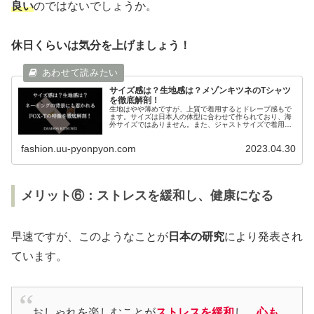
良い
のではないでしょうか。
休日くらいは気分を上げましょう！
サイズ感は？生地感は？メゾンキツネのTシャツ
を徹底解剖！
生地はやや薄めですが、上質で着用するとドレープ感もで
ます。サイズは日本人の体型に合わせて作られており、海
外サイズではありません。また、ジャストサイズで着用す
ることで、このTシャツの良さが際立ちます！洗濯しても
シワが付かなく、耐久性もあります！
fashion.uu-pyonpyon.com
2023.04.30
メリット⑥：ストレスを緩和し、健康になる
早速ですが、このようなことが
日本の研究
により発表され
ています。
おしゃれを楽しむことが
ストレスを緩和
し、
心も