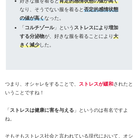
好きな服を着ると
肯定的感情状態の値が高く
なり、そうでない服を着ると
否定的感情状態
の値が高く
なった。
「
コルチゾール
」という
ストレスにより増加
する分泌物
が、好きな服を着ることにより
大
きく減少
した。
つまり、オシャレをすることで、
ストレスが緩和
されたと
いうことですね！
「
ストレスは健康に害を与える
」というのは有名ですよ
ね。
そもそもストレス社会と言われている現代において、オシ