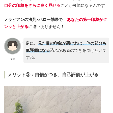
自分の印象をさらに良く見せる
ことが可能になるんです！
メラビアンの法則×ハロー効果
で、
あなたの第一印象がグ
ンッと上がる
に違いありません！
逆に、
見た目の印象が悪ければ、他の部分も
低評価になる
恐れがあるのできをつけたいで
すね。
うに
メリット③：自信がつき、自己評価が上がる