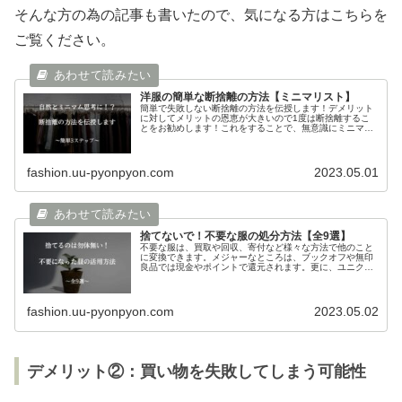
そんな方の為の記事も書いたので、気になる方はこちらを
ご覧ください。
洋服の簡単な断捨離の方法【ミニマリスト】
簡単で失敗しない断捨離の方法を伝授します！デメリット
に対してメリットの恩恵が大きいので1度は断捨離するこ
とをお勧めします！これをすることで、無意識にミニマリ
スト思考になり、リバウンドも防げますよ！お金の節約だ
けではなく、時間の節約にもなります！
fashion.uu-pyonpyon.com
2023.05.01
捨てないで！不要な服の処分方法【全9選】
不要な服は、買取や回収、寄付など様々な方法で他のこと
に変換できます。メジャーなところは、ブックオフや無印
良品では現金やポイントで還元されます。更に、ユニクロ
やGUでは寄付をすることで、難民への衣類の提供として、
活用できます。
fashion.uu-pyonpyon.com
2023.05.02
デメリット②：買い物を失敗してしまう可能性