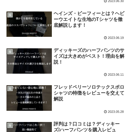
2023.06.30
ヘインズ・ビーフィーとは？ヘビ
服
ーウエイトな生地のTシャツを徹
底解説します！
2023.06.19
ディッキーズのハーフパンツのサ
服
イズは大きめがベスト！理由を解
説！
2023.06.11
フレッドペリーソロテックスポロ
服
シャツの特徴をレビューを交えて
解説
2023.05.28
評判は？口コミは？ディッキー
服
ズ/ハーフパンツを購入レビュ